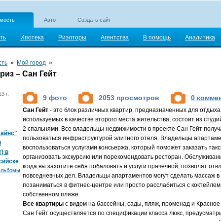
мость
Авто
Создать сайт
ть
Ипотека
Риэлторы
Агентства
В помощь
Аналитика
сть
»
Мой город
»
риз – Сан Гейт
3 г.
9 фото
2053 просмотров
0 комме
Сан Гейт
- это блок различных квартир, предназначенных для отдыха
используемых в качестве второго места жительства, состоит из студий
2 спальнями. Все владельцы недвижимости в проекте Сан Гейт полу
лайнс"
пользоваться инфраструктурой элитного отеля. Владельцы апартаме
п
воспользоваться услугами консьержа, который поможет заказать такс
) в
организовать экскурсию или порекомендовать ресторан. Обслуживани
сийске
когда вы захотите себя побаловать и услуги прачечной, позволят отв
альбомы
повседневных дел. Владельцы апартаментов могут сделать массаж в
позаниматься в фитнес-центре или просто расслабиться с коктейлем
собственном пляже.
Все квартиры
с видом на бассейны, сады, пляж, променад и Красное
Сан Гейт осуществляется по спецификации класса люкс, предусмат