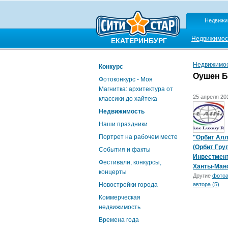
Недвижи
Недвижимос
ЕКАТЕРИНБУРГ
Недвижимо
Конкурс
Оушен Б
Фотоконкурс - Моя
Магнитка: архитектура от
25 апреля 201
классики до хайтека
Недвижимость
Наши праздники
Портрет на рабочем месте
"Орбит Ал
(Орбит Гру
События и факты
Инвестмент
Фестивали, конкурсы,
Ханты-Ман
концерты
Другие
фото
Новостройки города
автора (5)
Коммерческая
недвижимость
Времена года