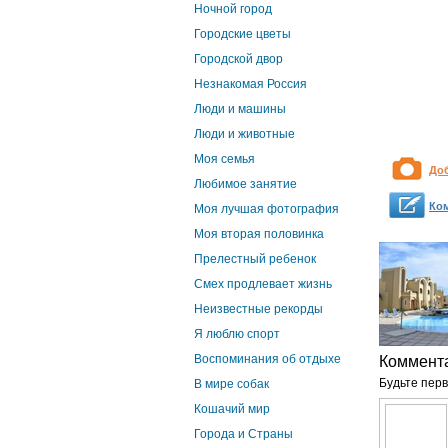
Ночной город
Городские цветы
Городской двор
Незнакомая Россия
Люди и машины
Люди и животные
Моя семья
До
Любимое занятие
Ко
Моя лучшая фотография
Моя вторая половинка
Прелестный ребенок
Смех продлевает жизнь
Неизвестные рекорды
Я люблю спорт
Воспоминания об отдыхе
Коммент
Будьте перв
В мире собак
Кошачий мир
Города и Страны