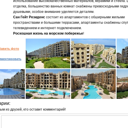
использование высококачественных материалов, керамики и стекла.
отделка, большинство ванных комнат снабжены превосходными гид
душевыми, особое внимание уделяется деталям.
Сан Гейт Резиденс
состоит из апартаментов с обширными жилыми
пространствами и большими террасами, апартаменты снабжены спу
телевидением и интернет подключением.
Роскошная жизнь на морском побережье
!
бавить фото
мментировать
арии:
ым из друзей, кто оставит комментарий!