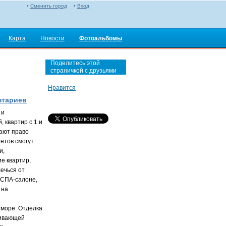
Сменить город
Вход
Карта
Новости
Фотоальбомы
Поделитесь этой
страничкой с друзьями
Нравится
нтариев
 и
, квартир с 1 и
чают право
нтов смогут
и,
е квартир,
лечься от
 СПА-салоне,
 на
 море. Отделка
ривающей