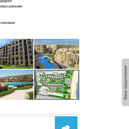
 Щедрая
ромассажными
тниковым