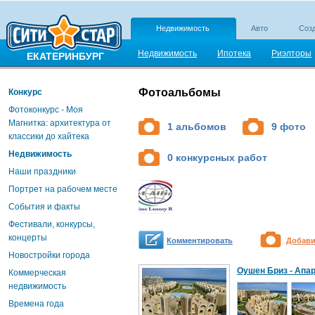
Недвижимость
Авто
Созд
Недвижимость
Ипотека
Риэлторы
ЕКАТЕРИНБУРГ
Фотоальбомы
Конкурс
Фотоконкурс - Моя
Магнитка: архитектура от
1 альбомов
9 фото
классики до хайтека
Недвижимость
0 конкурсных работ
Наши праздники
Портрет на рабочем месте
События и факты
Фестивали, конкурсы,
концерты
Комментировать
Добави
Новостройки города
Оушен Бриз - Апа
Коммерческая
недвижимость
Времена года