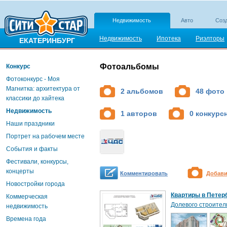
Недвижимость
Авто
Созд
Недвижимость
Ипотека
Риэлторы
ЕКАТЕРИНБУРГ
Фотоальбомы
Конкурс
Фотоконкурс - Моя
Магнитка: архитектура от
2 альбомов
48 фото
классики до хайтека
Недвижимость
1 авторов
0 конкурс
Наши праздники
Портрет на рабочем месте
События и факты
Фестивали, конкурсы,
концерты
Комментировать
Добави
Новостройки города
Квартиры в Петерб
Коммерческая
Долевого строител
недвижимость
Времена года