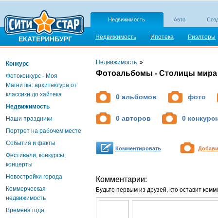
Недвижимость
Авто
Созд
Недвижимость
Ипотека
Риэлторы
ЕКАТЕРИНБУРГ
Недвижимость
»
Конкурс
Фотоальбомы - Столицы мира
Фотоконкурс - Моя
Магнитка: архитектура от
классики до хайтека
0 альбомов
фото
Недвижимость
0 авторов
0 конкурс
Наши праздники
Портрет на рабочем месте
События и факты
Комментировать
Добави
Фестивали, конкурсы,
концерты
Новостройки города
Комментарии:
Коммерческая
Будьте первым из друзей, кто оставит комм
недвижимость
Времена года