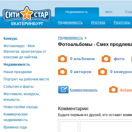
Недвижимость
Авто
Созд
Недвижимость
Ипотека
Риэлторы
ЕКАТЕРИНБУРГ
Недвижимость
»
Конкурс
Фотоальбомы - Смех продлева
Фотоконкурс - Моя
Магнитка: архитектура от
классики до хайтека
0 альбомов
фото
Недвижимость
0 авторов
0 конкурс
Наши праздники
Портрет на рабочем месте
События и факты
Комментировать
Добави
Фестивали, конкурсы,
концерты
Новостройки города
Комментарии:
Коммерческая
Будьте первым из друзей, кто оставит комм
недвижимость
Времена года