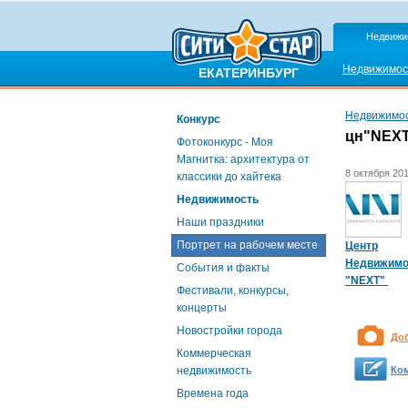
Недвижи
Недвижимос
ЕКАТЕРИНБУРГ
Недвижимо
Конкурс
цн"NEX
Фотоконкурс - Моя
Магнитка: архитектура от
8 октября 201
классики до хайтека
Недвижимость
Наши праздники
Портрет на рабочем месте
Центр
Недвижимо
События и факты
"NEXT"
Фестивали, конкурсы,
концерты
Новостройки города
До
Коммерческая
недвижимость
Ко
Времена года