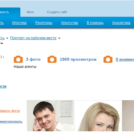
мость
Авто
Создать сайт
ть
Ипотека
Риэлторы
Агентства
В помощь
Аналитика
сть
»
Портрет на рабочем месте
»
T"
3 г.
3 фото
1969 просмотров
0 комме
Наши агенты
сти
бавить фото
мментировать