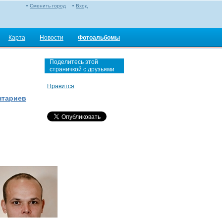
Сменить город
Вход
Карта
Новости
Фотоальбомы
Поделитесь этой
страничкой с друзьями
Нравится
нтариев