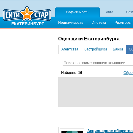
Недвижимость
Авто
Созд
Недвижимость
Ипотека
Риэлторы
ЕКАТЕРИНБУРГ
Оценщики Екатеринбурга
Агентства
Застройщики
Банки
Оц
Найдено:
16
Сбро
Акционерное общество