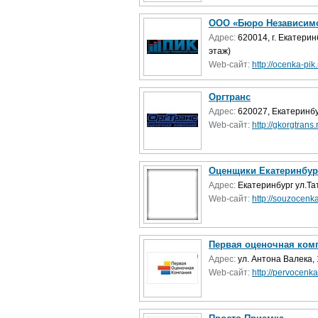
ООО «Бюро Независим
Адрес:
620014, г. Екатерин
этаж)
Web-сайт:
http://ocenka-pik.
Оргтранс
Адрес:
620027, Екатеринбур
Web-сайт:
http://gkorgtrans.
Оценщики Екатеринбур
Адрес:
Екатеринбург ул.Та
Web-сайт:
http://souzocenka
Первая оценочная ком
Адрес:
ул. Антона Валека,
Web-сайт:
http://pervocenka