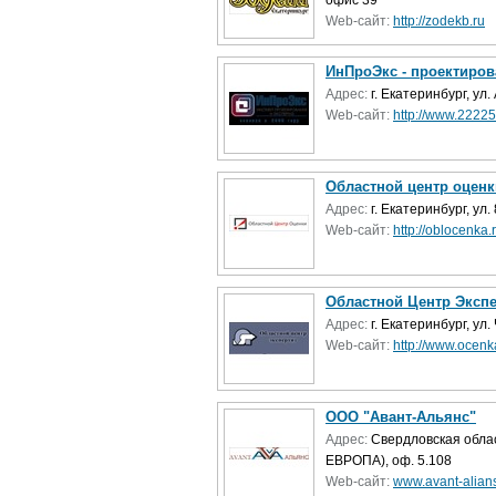
офис 39
Web-сайт:
http://zodekb.ru
ИнПроЭкс - проектиров
Адрес:
г. Екатеринбург, ул
Web-сайт:
http://www.22225
Областной центр оценк
Адрес:
г. Екатеринбург, ул.
Web-сайт:
http://oblocenka.r
Областной Центр Экспе
Адрес:
г. Екатеринбург, ул
Web-сайт:
http://www.ocenk
ООО "Авант-Альянс"
Адрес:
Свердловская област
ЕВРОПА), оф. 5.108
Web-сайт:
www.avant-alians