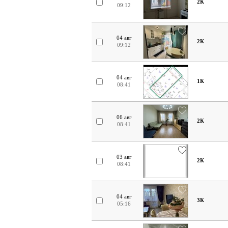
2К
09:12
04 авг
2К
09:12
04 авг
1К
08:41
06 авг
2К
08:41
03 авг
2К
08:41
04 авг
3К
05:16