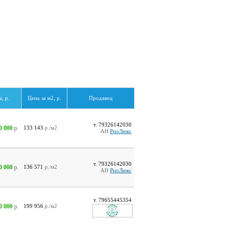
, р.
Цена за м2, р.
Продавец
т. 79326142030
0 000
р.
133 143
р./м2
АН
РиоЛюкс
т. 79326142030
0 000
р.
136 571
р./м2
АН
РиоЛюкс
т. 79655445354
0 000
р.
199 956
р./м2