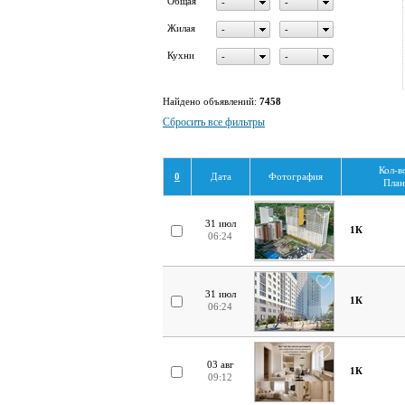
Общая
-
-
Жилая
-
-
Кухни
-
-
Найдено объявлений:
7458
Сбросить все фильтры
Кол-в
0
Дата
Фотография
План
31 июл
1К
06:24
31 июл
1К
06:24
03 авг
1К
09:12