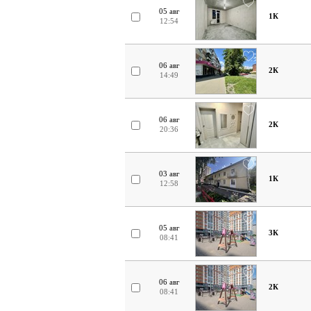
05 авг
1К
12:54
06 авг
2К
14:49
06 авг
2К
20:36
03 авг
1К
12:58
05 авг
3К
08:41
06 авг
2К
08:41