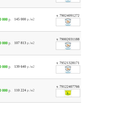
т. 79024091272
0 000
р.
145 000
р./м2
т. 79002031188
0 000
р.
107 813
р./м2
т. 79521328171
0 000
р.
139 640
р./м2
т. 79122407766
0 000
р.
110 224
р./м2