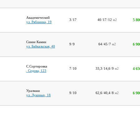
Академический
5 80
3
/
17
40
/
17
/
12
м2
ул. Рябинина, 19
Синие Камни
6 90
9
/
9
64
/
45
/
7
м2
ул. Байкальская, 40
С.Сортировка
4 65
7
/
10
33,3
/
14,6
/
9
м2
. Седова, 123
Уралмаш
6 90
9
/
10
62,6
/
40,4
/
8
м2
ул. Лукиных, 18