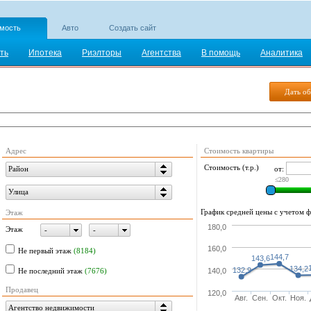
мость
Авто
Создать сайт
ть
Ипотека
Риэлторы
Агентства
В помощь
Аналитика
Дать об
Адрес
Стоимость квартиры
Стоимость (т.р.)
от:
Район
≤280
Улица
График средней цены с учетом фи
Этаж
180,0
Этаж
-
-
160,0
Не первый этаж
(8184)
144,7
143,6
134,2
132,9
140,0
Не последний этаж
(7676)
Продавец
120,0
Авг.
Сен.
Окт.
Ноя.
Агентство недвижимости