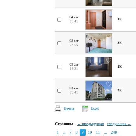
04 авг
1К
08:41
05 авг
3К
23:55
03 авг
1К
16:31
03 авг
3К
08:41
Печать
Excel
Страницы
← предыдущая
следующая →
1
...
7
8
9
10
11
...
249