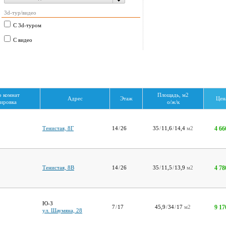
3d-тур/видео
С 3d-туром
С видео
о комнат
Площадь, м2
Адрес
Этаж
Цена
ировка
о/ж/к
4 66
Тенистая, 8Г
14
/
26
35
/
11,6
/
14,4
м2
4 78
Тенистая, 8В
14
/
26
35
/
11,5
/
13,9
м2
Ю-З
9 17
7
/
17
45,9
/
34
/
17
м2
ул. Шаумяна, 28