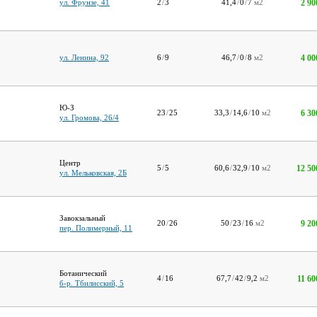
2 90
ул. Фрунзе, 41
2
/
3
41,4
/
0
/
7
м2
4 00
ул. Ленина, 92
6
/
9
46,7
/
0
/
8
м2
Ю-З
6 30
23
/
25
33,3
/
14,6
/
10
м2
ул. Громова, 26/4
Центр
12 50
5
/
5
60,6
/
32,9
/
10
м2
ул. Мельковская, 2Б
Завокзальный
9 20
20
/
26
50
/
23
/
16
м2
пер. Полимерный, 11
Ботанический
11 60
4
/
16
67,7
/
42
/
9,2
м2
б-р. Тбилисский, 5