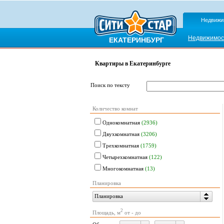
Недвижи
Недвижимос
ЕКАТЕРИНБУРГ
Квартиры в Екатеринбурге
Поиск по тексту
Количество комнат
Однокомнатная
(2936)
Двухкомнатная
(3206)
Трехкомнатная
(1759)
Четырехкомнатная
(122)
Многокомнатная
(13)
Планировка
Планировка
2
Площадь, м
от - до