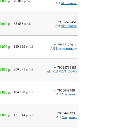
0 000
р.
70 048
р./м2
АН
АН Парнас
т. 79505529451
0 000
р.
85 653
р./м2
АН
АН Парнас
т. 79827172010
0 000
р.
189 189
р./м2
АН
Бизнес контакт
т. 79028736485
0 000
р.
206 271
р./м2
АН
КВАРТЕТ-БЮРО
т. 79530494484
0 000
р.
184 000
р./м2
АН
Макромир
т. 79634451233
0 000
р.
171 344
р./м2
АН
Макромир