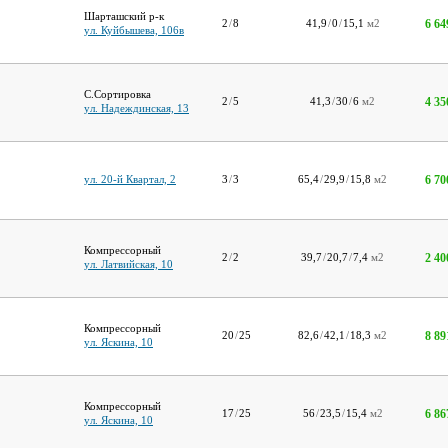
Шарташский р-к
6 64
2
/
8
41,9
/
0
/
15,1
м2
ул. Куйбышева, 106в
С.Сортировка
4 35
2
/
5
41,3
/
30
/
6
м2
ул. Надеждинская, 13
6 70
ул. 20-й Квартал, 2
3
/
3
65,4
/
29,9
/
15,8
м2
Компрессорный
2 40
2
/
2
39,7
/
20,7
/
7,4
м2
ул. Латвийская, 10
Компрессорный
8 89
20
/
25
82,6
/
42,1
/
18,3
м2
ул. Яскина, 10
Компрессорный
6 86
17
/
25
56
/
23,5
/
15,4
м2
ул. Яскина, 10