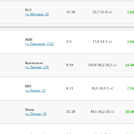
Ю-З
5 62
11
/
16
23,7
/
21
/
0
м2
ул. Шаумяна, 20
ЖБИ
2 65
3
/
5
17,9
/
14
/
3
м2
ул. Панельная, 17к2
Краснолесье
14 50
9
/
19
110,9
/
39,2
/
26,2
м2
ул. Чкалова, 239
ВИЗ
2 55
6
/
11
16,3
/
16,3
/
2
м2
ул. Репина, 21
Центр
18 50
25
/
28
49,1
/
16,2
/
25
м2
ул. Попова, 18