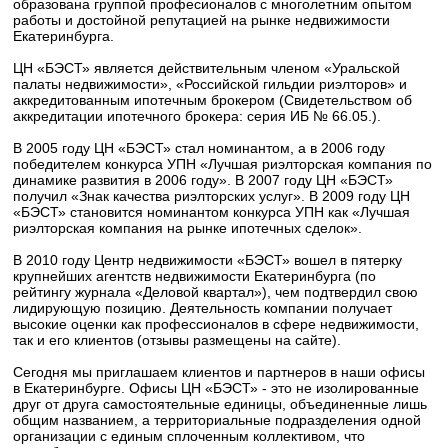
образована группой професионалов с многолетним опытом
работы и достойной репутацией на рынке недвижимости
Екатеринбурга.
ЦН «БЭСТ» является действительным членом «Уральской
палаты недвижимости», «Российской гильдии риэлторов» и
аккредитованным ипотечным брокером (Свидетельством об
аккредитации ипотечного брокера: серия ИБ № 66.05.).
В 2005 году ЦН «БЭСТ» стал номинантом, а в 2006 году
победителем конкурса УПН «Лучшая риэлторская компания по
динамике развития в 2006 году». В 2007 году ЦН «БЭСТ»
получил «Знак качества риэлторских услуг». В 2009 году ЦН
«БЭСТ» становится номинантом конкурса УПН как «Лучшая
риэлторская компания на рынке ипотечных сделок».
В 2010 году Центр недвижимости «БЭСТ» вошел в пятерку
крупнейших агентств недвижимости Екатеринбурга (по
рейтингу журнала «Деловой квартал»), чем подтвердил свою
лидирующую позицию. Деятельность компании получает
высокие оценки как профессионалов в сфере недвижимости,
так и его клиентов (отзывы размещены на сайте).
Сегодня мы приглашаем клиентов и партнеров в наши офисы
в Екатеринбурге. Офисы ЦН «БЭСТ» - это не изолированные
друг от друга самостоятельные единицы, объединенные лишь
общим названием, а территориальные подразделения одной
организации с единым сплоченным коллективом, что