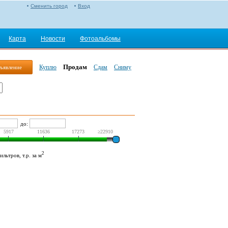
Сменить город
Вход
Карта
Новости
Фотоальбомы
Продам
Куплю
Сдам
Сниму
ъявление
до:
5917
11636
17273
≥22910
2
льтров, т.р. за м