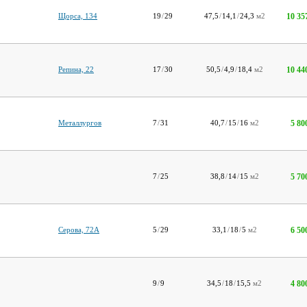
10 35
Щорса, 134
19
/
29
47,5
/
14,1
/
24,3
м2
10 44
Репина, 22
17
/
30
50,5
/
4,9
/
18,4
м2
5 80
Металлургов
7
/
31
40,7
/
15
/
16
м2
5 70
7
/
25
38,8
/
14
/
15
м2
6 50
Серова, 72А
5
/
29
33,1
/
18
/
5
м2
4 80
9
/
9
34,5
/
18
/
15,5
м2