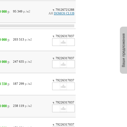
т. 79126721288
0 000
р.
95 349
р./м2
АН
DOMOS CLUB
т. 79226317037
0 000
р.
203 513
р./м2
т. 79226317037
0 000
р.
247 635
р./м2
т. 79226317037
3 550
р.
187 299
р./м2
т. 79226317037
8 000
р.
238 119
р./м2
т. 79226317037