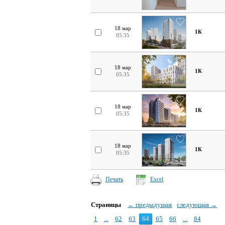
18 мар
1К
05:35
18 мар
1К
05:35
18 мар
1К
05:35
18 мар
1К
05:35
Печать
Excel
Страницы
← предыдущая
следующая →
1
...
62
63
64
65
66
...
84