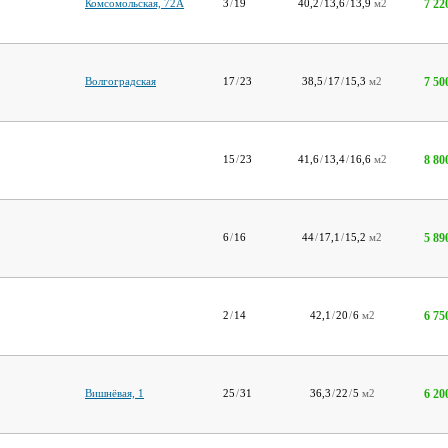
7 22
Комсомольская, 72А
3
/
19
40,2
/
13,6
/
13,9
м2
7 50
Волгоградская
17
/
23
38,5
/
17
/
15,3
м2
8 80
15
/
23
41,6
/
13,4
/
16,6
м2
5 89
6
/
16
44
/
17,1
/
15,2
м2
6 75
2
/
14
42,1
/
20
/
6
м2
6 20
Вишнёвая, 1
25
/
31
36,3
/
22
/
5
м2