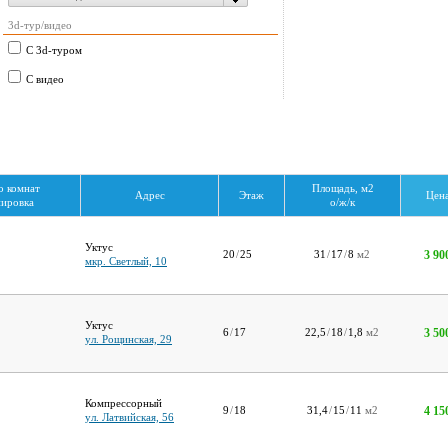
3d-тур/видео
С 3d-туром
С видео
о комнат
Площадь, м2
Адрес
Этаж
Цена
ировка
о/ж/к
Уктус
3 90
20
/
25
31
/
17
/
8
м2
мкр. Светлый, 10
Уктус
3 50
6
/
17
22,5
/
18
/
1,8
м2
ул. Рощинская, 29
Компрессорный
4 15
9
/
18
31,4
/
15
/
11
м2
ул. Латвийская, 56