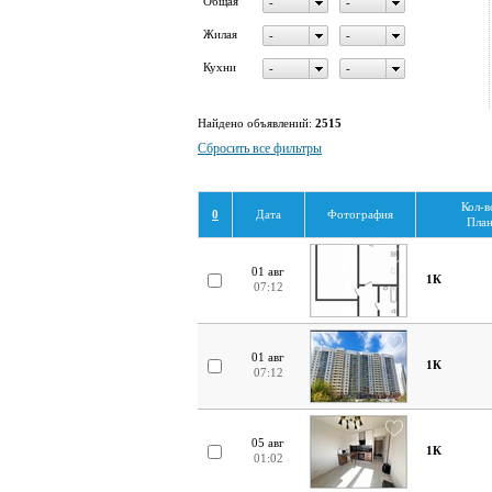
Общая
-
-
Жилая
-
-
Кухни
-
-
Найдено объявлений:
2515
Сбросить все фильтры
Кол-в
0
Дата
Фотография
План
01 авг
1К
07:12
01 авг
1К
07:12
05 авг
1К
01:02