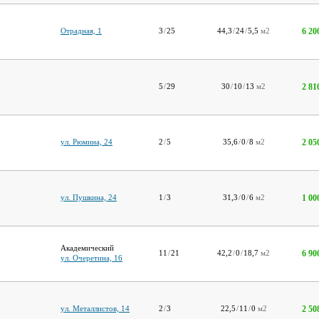
6 20
Отрадная, 1
3
/
25
44,3
/
24
/
5,5
м2
2 81
5
/
29
30
/
10
/
13
м2
2 05
ул. Рюмина, 24
2
/
5
35,6
/
0
/
8
м2
1 00
ул. Пушкина, 24
1
/
3
31,3
/
0
/
6
м2
Академический
6 90
11
/
21
42,2
/
0
/
18,7
м2
ул. Очеретина, 16
2 50
ул. Металлистов, 14
2
/
3
22,5
/
11
/
0
м2