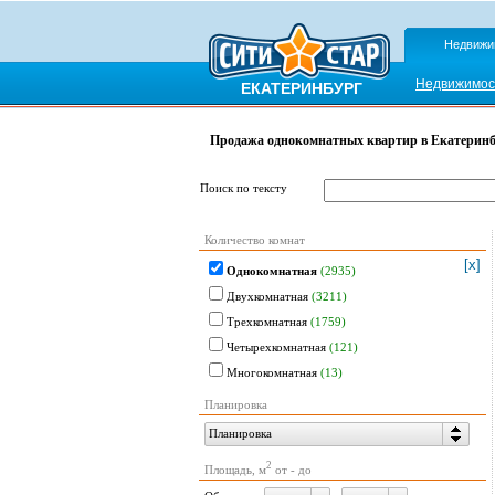
Недвижи
Недвижимос
ЕКАТЕРИНБУРГ
Продажа однокомнатных квартир в Екатеринб
Поиск по тексту
Количество комнат
[x]
Однокомнатная
(2935)
Двухкомнатная
(3211)
Трехкомнатная
(1759)
Четырехкомнатная
(121)
Многокомнатная
(13)
Планировка
Планировка
2
Площадь, м
от - до