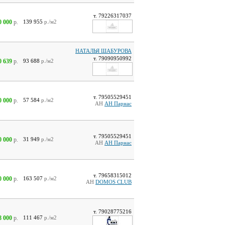
т. 79226317037
0 000
р.
139 955
р./м2
НАТАЛЬЯ ШАБУРОВА
т. 79090950992
0 639
р.
93 688
р./м2
т. 79505529451
0 000
р.
57 584
р./м2
АН
АН Парнас
т. 79505529451
0 000
р.
31 949
р./м2
АН
АН Парнас
т. 79658315012
0 000
р.
163 507
р./м2
АН
DOMOS CLUB
т. 79028775216
8 000
р.
111 467
р./м2