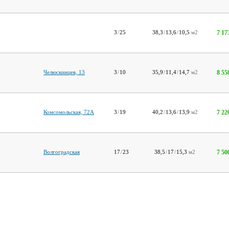
7 17
3
/
25
38,3
/
13,6
/
10,5
м2
8 55
Челюскинцев, 13
3
/
10
35,9
/
11,4
/
14,7
м2
7 22
Комсомольская, 72А
3
/
19
40,2
/
13,6
/
13,9
м2
7 50
Волгоградская
17
/
23
38,5
/
17
/
15,3
м2