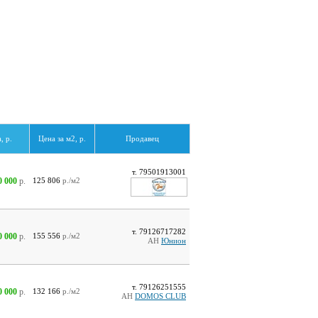
, р.
Цена за м2, р.
Продавец
т. 79501913001
0 000
р.
125 806
р./м2
т. 79126717282
0 000
р.
155 556
р./м2
АН
Юнион
т. 79126251555
0 000
р.
132 166
р./м2
АН
DOMOS CLUB