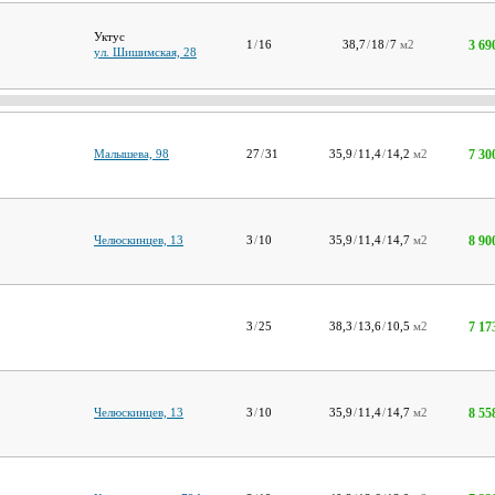
Уктус
3 69
1
/
16
38,7
/
18
/
7
м2
ул. Шишимская, 28
7 30
Малышева, 98
27
/
31
35,9
/
11,4
/
14,2
м2
8 90
Челюскинцев, 13
3
/
10
35,9
/
11,4
/
14,7
м2
7 17
3
/
25
38,3
/
13,6
/
10,5
м2
8 55
Челюскинцев, 13
3
/
10
35,9
/
11,4
/
14,7
м2