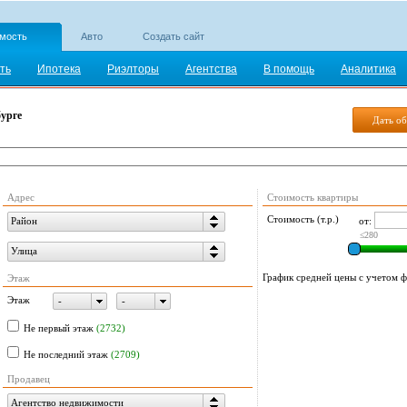
мость
Авто
Создать сайт
ть
Ипотека
Риэлторы
Агентства
В помощь
Аналитика
урге
Дать об
Адрес
Стоимость квартиры
Стоимость (т.р.)
от:
Район
≤280
Улица
График средней цены с учетом фи
Этаж
Этаж
-
-
Не первый этаж
(2732)
Не последний этаж
(2709)
Продавец
Агентство недвижимости