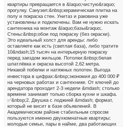
квартиры превращается в &laquo;чистую&raquo;
прогулку. Санузел:&nbsp;керамическая плитка на
полу и покраска стен. Унитаз и раковина уже
установлены и подключены. Вам не нужно искать
сантехника на монтаж &laquo;базы&raquo;.
Стены:&nbsp;обои под покраску (без окраски).
Это идеальный холст для аренды: либо
оставляете как есть (светлая база), либо тратите
10&ndash;15 тысяч на интерьерную покраску
перед заездом жильцов. Потолки:&nbsp;белая
шпатлёвка и окраска высотой 2,62 метра.
Никакой побелки и натяжных полотен. Выгода
инвестора в цифрах:&nbsp;экономия до 400 000 ₽
на черновых работах и сантехнике. От ключей до
арендатора проходит 2-3 недели &mdash; столько
времени занимает только сборка кухни и шкафа.
✅&nbsp;2. Двушка с лоджией &mdash; формат,
который не висит в базе объявлений. В
Академическом районе стабильным спросом
пользуются именно двухкомнатные квартиры:
молодые семьи, пары в найме, два работающих