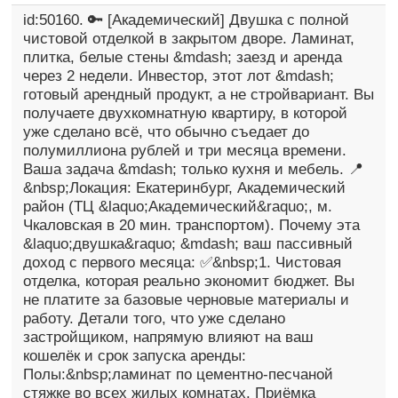
id:50160. 🔑 [Академический] Двушка с полной
чистовой отделкой в закрытом дворе. Ламинат,
плитка, белые стены &mdash; заезд и аренда
через 2 недели. Инвестор, этот лот &mdash;
готовый арендный продукт, а не стройвариант. Вы
получаете двухкомнатную квартиру, в которой
уже сделано всё, что обычно съедает до
полумиллиона рублей и три месяца времени.
Ваша задача &mdash; только кухня и мебель. 📍
&nbsp;Локация: Екатеринбург, Академический
район (ТЦ &laquo;Академический&raquo;, м.
Чкаловская в 20 мин. транспортом). Почему эта
&laquo;двушка&raquo; &mdash; ваш пассивный
доход с первого месяца: ✅&nbsp;1. Чистовая
отделка, которая реально экономит бюджет. Вы
не платите за базовые черновые материалы и
работу. Детали того, что уже сделано
застройщиком, напрямую влияют на ваш
кошелёк и срок запуска аренды:
Полы:&nbsp;ламинат по цементно-песчаной
стяжке во всех жилых комнатах. Приёмка