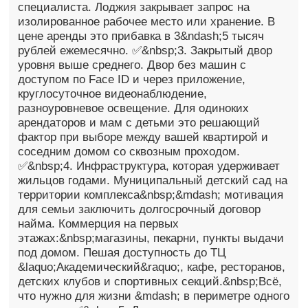
специалиста. Лоджия закрывает запрос на
изолированное рабочее место или хранение. В
цене аренды это прибавка в 3&ndash;5 тысяч
рублей ежемесячно. ✅&nbsp;3. Закрытый двор
уровня выше среднего. Двор без машин с
доступом по Face ID и через приложение,
круглосуточное видеонаблюдение,
разноуровневое освещение. Для одиноких
арендаторов и мам с детьми это решающий
фактор при выборе между вашей квартирой и
соседним домом со сквозным проходом.
✅&nbsp;4. Инфраструктура, которая удерживает
жильцов годами. Муниципальный детский сад на
территории комплекса&nbsp;&mdash; мотивация
для семьи заключить долгосрочный договор
найма. Коммерция на первых
этажах:&nbsp;магазины, пекарни, пункты выдачи
под домом. Пешая доступность до ТЦ
&laquo;Академический&raquo;, кафе, ресторанов,
детских клубов и спортивных секций.&nbsp;Всё,
что нужно для жизни &mdash; в периметре одного