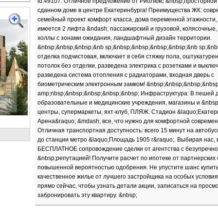
id:49107. Отличное предложение от РиоЛюкс &nbsp;просторной
сданном доме в центре Екатеринбурга! Преимущества ЖК: сов
семейный проект комфорт класса, дома переменной этажности,
имеется 2 лифта &ndash; пассажирский и грузовой, колясочные
холлы с зонами ожидания, ландшафтный дизайн территории.
&nbsp;&nbsp;&nbsp;&nb sp;&nbsp;&nbsp;&nbsp;&nbsp;&nb sp;&nb
отделка подчистовая, включает в себя стяжку пола, оштукатуре
потолок без отделки, разведена электрика с розетками и выклю
разведена система отопления с радиаторами, входная дверь с
биометрическим электронным замком! &nbsp;&nbsp;&nbsp;&nbs
amp;nbsp;&nbsp;&nbsp;&nbsp;&nbsp; Инфраструктура: В пешей 
образовательные и медицинские учреждения, магазины и &nbsp
центры, супермаркеты, яхт-клуб, ПЛЯЖ. Стадион &laquo;Екатер
Арена&raquo; &mdash; все, что нужно для комфортной современ
Отличная транспортная доступность: всего 15 минут на автобу
до станции метро &laquo;Площадь 1905 г&raquo;. Выбирая нас,
БЕСПЛАТНОЕ сопровождение сделки от агентства с безупречно
&nbsp;репутацией! Получите расчет по ипотеке от партнерских 
повышенной вероятностью одобрения. Не упустите шанс купит
качественное жилье от лучшего застройщика на особых условия
прямо сейчас, чтобы узнать детали акции, записаться на просм
забронировать эту квартиру. &nbsp;