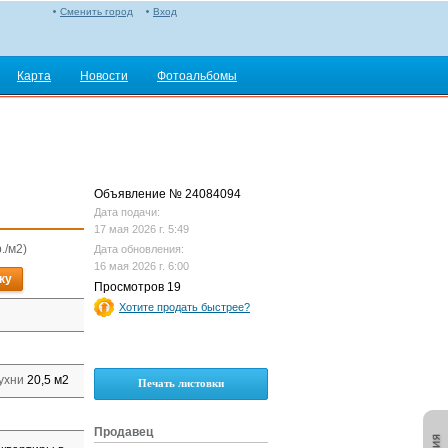
Сменить город
Вход
Карта
Новости
Фотоальбомы
Объявление № 24084094
Дата подачи:
17 мая 2026 г. 5:49
./м2)
Дата обновления:
16 мая 2026 г. 6:00
ку
Просмотров 19
Хотите продать быстрее?
ухни
20,5 м2
Печать листовки
Продавец