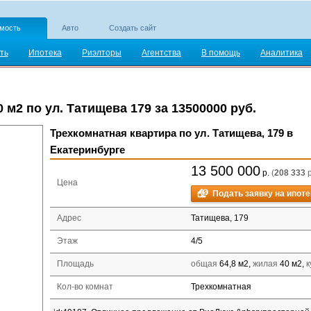
мость
Авто
Создать сайт
ть
Ипотека
Риэлторы
Агентства
В помощь
Аналитика
 м2 по ул. Татищева 179 за 13500000 руб.
Трехкомнатная квартира по ул. Татищева, 179 в
Екатеринбурге
13 500 000
р.
(
208 333
р
Цена
Подать заявку на ипоте
Адрес
Татищева, 179
Этаж
4
/
5
Площадь
общая
64,8 м2,
жилая
40 м2,
к
Кол-во комнат
Трехкомнатная