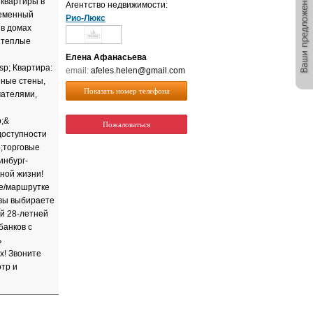
 квартиры в
Агентство недвижимости:
ременный
Рио-Люкс
 в домах
, теплые
Елена Афанасьева
sp; Квартира:
email:
afeles.helen@gmail.com
нные стены,
Показать номер телефона
чателями,
p;&
Пожаловаться
доступности
;торговые
инбург-
ной жизни!
се/маршрутке
 вы выбираете
й 28-летней
банков с
ь
х! Звоните
отр и