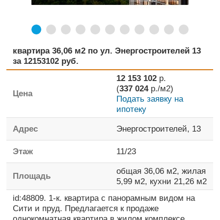
квартира 36,06 м2 по ул. Энергостроителей 13
за 12153102 руб.
12 153 102
р.
(
337 024
р./м2)
Цена
Подать заявку на
ипотеку
Адрес
Энергостроителей, 13
Этаж
11
/
23
общая
36,06 м2,
жилая
Площадь
5,99 м2,
кухни
21,26 м2
id:48809. 1-к. квартира с панорамным видом на
Сити и пруд. Предлагается к продаже
однокомнатная квартира в жилом комплексе,