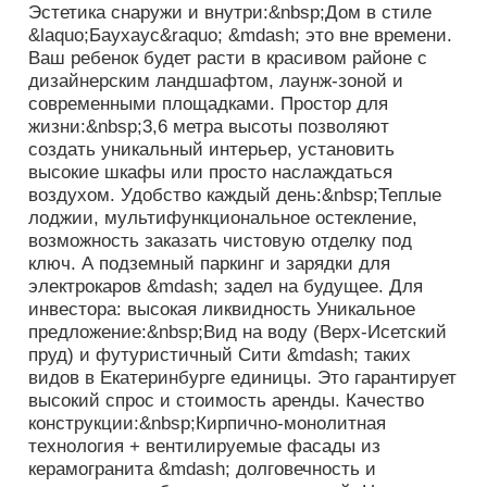
Эстетика снаружи и внутри:&nbsp;Дом в стиле
&laquo;Баухаус&raquo; &mdash; это вне времени.
Ваш ребенок будет расти в красивом районе с
дизайнерским ландшафтом, лаунж-зоной и
современными площадками. Простор для
жизни:&nbsp;3,6 метра высоты позволяют
создать уникальный интерьер, установить
высокие шкафы или просто наслаждаться
воздухом. Удобство каждый день:&nbsp;Теплые
лоджии, мультифункциональное остекление,
возможность заказать чистовую отделку под
ключ. А подземный паркинг и зарядки для
электрокаров &mdash; задел на будущее. Для
инвестора: высокая ликвидность Уникальное
предложение:&nbsp;Вид на воду (Верх-Исетский
пруд) и футуристичный Сити &mdash; таких
видов в Екатеринбурге единицы. Это гарантирует
высокий спрос и стоимость аренды. Качество
конструкции:&nbsp;Кирпично-монолитная
технология + вентилируемые фасады из
керамогранита &mdash; долговечность и