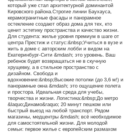
который уже стал архитектурной доминантой
Кировского района.Строгие линии Баухауса,
керамогранитные фасады и панорамное
остекление создают образ дома для тех, кто
ценит эстетику пространства и качество жизни.
Для студента: жилье уровня премиум в шаге от
центра Престиж и статус:&nbsp;Учиться в вузе и
жить в доме с авторским лобби и видом на
Екатеринбург-Сити &mdash; это уровень. Ваш
ребенок будет возвращаться не в скучную
хрущевку, а в стильное пространство с
дизайном. Свобода и
вдохновение:&nbsp;Высокие потолки (до 3,6 м!) и
панорамные окна &mdash; это ощущение полета
и простора. Идеальная среда для учебы,
творчества и жизни. Логистика:&nbsp;До метро
&laquo;Динамо&raquo; 20 минут пешком или
быстрый выезд на любой транспорт. Рядом
магазины, медцентры &mdash; всё необходимое
для самостоятельной жизни. Для молодой
семьи: первое жилье с европейским размахом