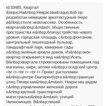
id:33485. Квартал
&laquo;На&nbsp;Некрасова&raquo;&nb sp;
разработан немецким архитектурным бюро
в&nbsp;стиле неоклассики. Особенность
квартала&nbsp;&mdash; общественные
пространства и&nbsp;благоустройство нового
уровня: городская площадь с&nbsp;фонтаном,
центральный пешеходный бульвар,
ландшафтный парк, камерные сады
и&nbsp;зелёные кровли домов. Из&nbsp;окон
квартир открывается вид на&nbsp;Исеть.
В&nbsp;квартале спроектированы помещения под
магазины, кафе, аптеки и&nbsp;соседский центр.
<br /> <br /> <br /> Проект расположен
в&nbsp;центре Екатеринбурга в&nbsp;границах
улиц Печерская&nbsp;&mdash; Некрасова рядом
с&nbsp;управлением железной дороги
и&nbsp;крупной транспортной
магистралью&nbsp;&mdash; улицей
Челюскинцев. В&nbsp;пешей